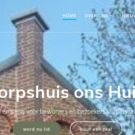
HOME
OVER ONS
NIEU
orpshuis ons Hu
rempelig voor bewoners en bezoekers van Tersch
word nu lid
huur een zaal