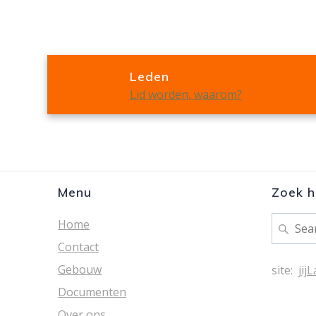
Leden
Lid worden, waarom?
Menu
Zoek h
Search
Home
for:
Contact
Gebouw
site:
jij
Documenten
Over ons