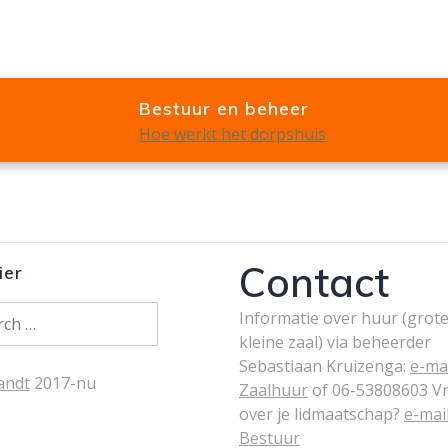
Bestuur en beheer
Hoe werkt het dorpshuis
Contact
ier
Informatie over huur (grote
kleine zaal) via beheerder
Sebastiaan Kruizenga:
e-ma
Landt
2017-nu
Zaalhuur
of 06-53808603 V
over je lidmaatschap?
e-mai
Bestuur