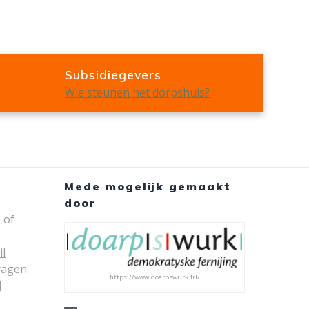
Subsidiegevers
Wie steunen het dorpshuis?
Mede mogelijk gemaakt
door
 of
il
ragen
https://www.doarpswurk.frl/
l